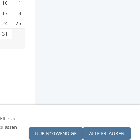
10
11
17
18
24
25
31
Klick auf
zulassen
NUR NOTWENDIGE
ALLE ERLAUBEN