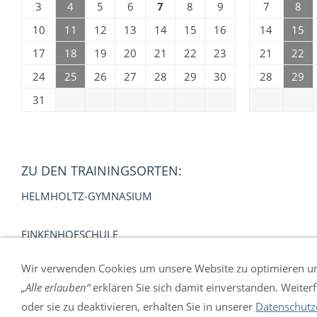
3
4
5
6
7
8
9
7
8
10
11
12
13
14
15
16
14
15
17
18
19
20
21
22
23
21
22
24
25
26
27
28
29
30
28
29
31
ZU DEN TRAININGSORTEN:
HELMHOLTZ-GYMNASIUM
FINKENHOFSCHULE
Wir verwenden Cookies um unsere Website zu optimieren u
TRAININGSORDNUNG
„Alle erlauben“
erklären Sie sich damit einverstanden. Weiter
oder sie zu deaktivieren, erhalten Sie in unserer
Datenschutz