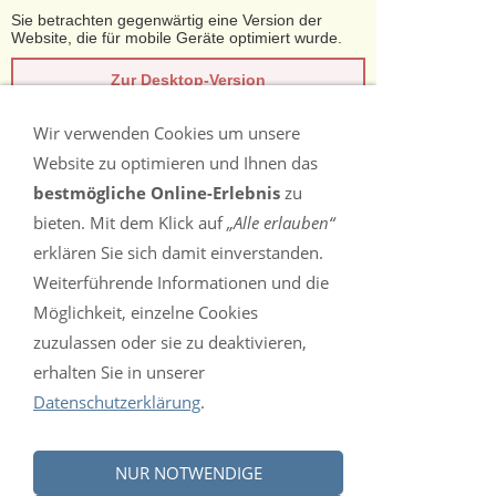
Sie betrachten gegenwärtig eine Version der
Website, die für mobile Geräte optimiert wurde.
Zur Desktop-Version
Wir verwenden Cookies um unsere
Hinweis nicht mehr anzeigen
Website zu optimieren und Ihnen das
Navigation einblenden
bestmögliche Online-Erlebnis
zu
bieten. Mit dem Klick auf
„Alle erlauben“
erklären Sie sich damit einverstanden.
Kontakt
Weiterführende Informationen und die
Möglichkeit, einzelne Cookies
zuzulassen oder sie zu deaktivieren,
Fragen bezüglich eines (Probe-)Trainings
erhalten Sie in unserer
richten Sie bitte an:
Datenschutzerklärung
.
Email an:
Albert Uerz
NUR NOTWENDIGE