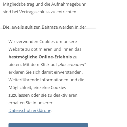
Mitgliedsbeitrag und die Aufnahmegebühr
sind bei Vertragsschluss zu entrichten.
Die jeweils gültigen Beiträge werden in der
Mitgliederversammlung beschlossen.
Wir verwenden Cookies um unsere
Website zu optimieren und Ihnen das
VERBANDSBEITRÄGE
bestmögliche Online-Erlebnis
zu
Karate:
bieten. Mit dem Klick auf
„Alle erlauben“
Um im Karate Prüfungen machen zu können,
erklären Sie sich damit einverstanden.
muss man Mitglied im Deutschen Karate
Weiterführende Informationen und die
Verband sein. Die Jahresgebühr findet Ihr
Möglichkeit, einzelne Cookies
unter: www.karate.de
zuzulassen oder sie zu deaktivieren,
erhalten Sie in unserer
Derzeit (Stand Jan. 2017) betragen die Kosten:
Datenschutzerklärung
.
Erwachsene: 23,- €
Kinder: 18,- €