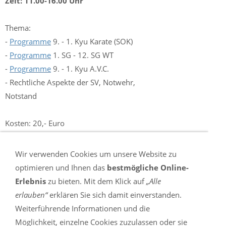
Zeit: 11.00-16.00 Uhr
Thema:
-
Programme
9. - 1. Kyu Karate (SOK)
-
Programme
1. SG - 12. SG WT
-
Programme
9. - 1. Kyu A.V.C.
- Rechtliche Aspekte der SV, Notwehr,
Notstand
Kosten: 20,- Euro
Referenten: Michael Weller
Wir verwenden Cookies um unsere Website zu
optimieren und Ihnen das
bestmögliche Online-
Veranstalter: Kuroi Sasori Dojo Bonn e.V.
Erlebnis
zu bieten. Mit dem Klick auf
„Alle
erlauben“
erklären Sie sich damit einverstanden.
Mitzubringen sind: Schreibutensilien,
Weiterführende Informationen und die
Kampfkunstkleidung nach Grad.
Möglichkeit, einzelne Cookies zuzulassen oder sie